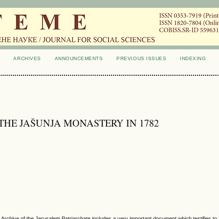
ARCHIVES
ANNOUNCEMENTS
PREVIOUS ISSUES
INDEXING
THE JAŠUNJA MONASTERY IN 1782
e Archive of the Jerusalem Patriarchate includes a very important document which testifies to 