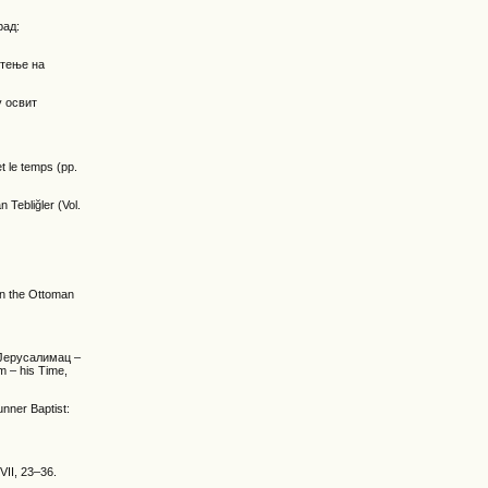
рад:
пштење на
у освит
et le temps (pp.
 Tebliğler (Vol.
in the Ottoman
 Јерусалимац –
 – his Time,
nner Baptist:
VII, 23–36.