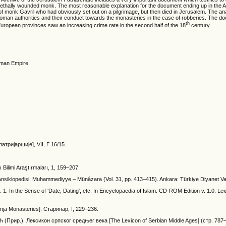
ethally wounded monk. The most reasonable explanation for the document ending up in the A
of monk Gavril who had obviously set out on a pilgrimage, but then died in Jerusalem. The ana
ttoman authorities and their conduct towards the monasteries in the case of robberies. The d
th
uropean provinces saw an increasing crime rate in the second half of the 18
century.
oman Empire.
тријаршије], VII, Г 16/15.
Bilimi Araştırmaları, 1, 159–207.
 Ansiklopedisi: Muhammediyye – Münâzara (Vol. 31, pp. 413–415). Ankara: Türkiye Diyanet Va
d. 1. In the Sense of ʻDate, Datingʼ, etc. In Encyclopaedia of Islam. CD-ROM Edition v. 1.0. Lei
a Monasteries]. Старинар, I, 229–236.
ћ (Прир.), Лексикон српског средњег века [The Lexicon of Serbian Middle Ages] (стр. 787