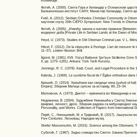
Knowledge.
Фотић, А. (2000). Света Гора и Хиландар у Османском царству 
Балканолошки институт САНУ, Манастир Хиландар, Свети арх
Fotić, A. (2012). Serbian Orthodox Christian Community in Otto
научном скупу 20th CIÉPO Symposium: New Trends in Ottoman 
Фотић, А. (2005). „Између закона и његове примене [Between 
модерног доба [Private Life in Serbian Lands at the Dawn of Mod
Heyd, U. (1973). Studies in Old Ottoman Criminal Law. V. L. Mén
Hitzel, F. (2012). De la clepsydre à l’horloge. L’art de mesurer l
11–37). Leiden–Boston: Brill.
İlgürel, M. (1981) XVII. Yüzyıl Balıkesir Şer‘iyye Sicillerine Gör
II, pp. 1275–1281). Ankara: Türk Tarih Kurumu.
Jennings, R. C. (1978). Kadi, Court, and Legal Procedure in the 
Kabrda, J. (1969). Le système fiscal de l’ Église orthodoxe dans
Крешић, О. (2014). Хришћани као сведоци чина (şuhud ul-hal) 
Empire]. Зборник Матице српске за историју, 89, 23–34.
Матковски, А. (1973). Диетот – крвнината во Македонија и н
Недомачки, В. (2004). Задужбине Немањића у Светој Земљи [T
вријеме, личност, дјело. Зборник радова са међународног нау
Personality, and Works. Collection of Papers from Internationa
Пејић, С., Ниношевић, М. и Трајковић, В. (2017). Јашуњски ма
Five Centuries. Лесковац: Народни музеј.
Shefer-Mossensohn, M. (2015). Science among the Ottomans: The
Суботић, Г. (1987). Зидно сликарство Светог Јована Претече у Ј