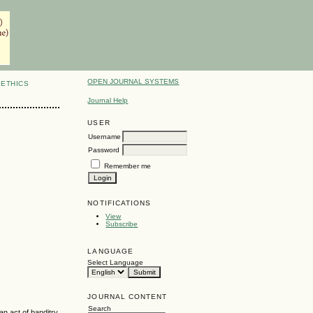
OPEN JOURNAL SYSTEMS
ETHICS
Journal Help
USER
Username
Password
Remember me
NOTIFICATIONS
View
Subscribe
LANGUAGE
Select Language
JOURNAL CONTENT
Search
an act of banditry