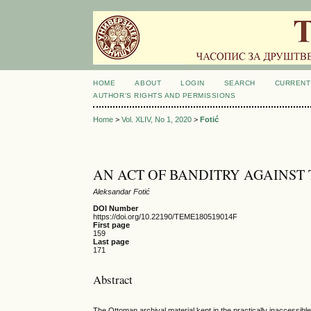
HOME
ABOUT
LOGIN
SEARCH
CURRENT
AUTHOR'S RIGHTS AND PERMISSIONS
Home
>
Vol. XLIV, No 1, 2020
>
Fotić
AN ACT OF BANDITRY AGAINST 
Aleksandar Fotić
DOI Number
https://doi.org/10.22190/TEME180519014F
First page
159
Last page
171
Abstract
The Ottoman archival material kept in the practically inaccessibl