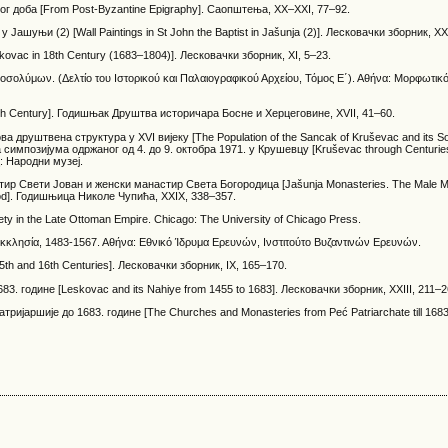
ог доба [From Post-Byzantine Epigraphy]. Саопштења, XX–XXI, 77–92.
Јашуњи (2) [Wall Paintings in St John the Baptist in Jašunja (2)]. Лесковачки зборник, XX
skovac in 18th Century (1683–1804)]. Лесковачки зборник, XI, 5–23.
εροσολύμων. (Δελτίο του Ιστορικού και Παλαιογραφικού Αρχείου, Τόμος Ε΄). Αθήνα: Μορφωτικ
6th Century]. Годишњак Друштва историчара Босне и Херцеговине, XVII, 41–60.
друштвена структура у XVI вијеку [The Population of the Sancak of Kruševac and its Soci
симпозијума одржаног од 4. до 9. октобра 1971. у Крушевцу [Kruševac through Centurie
: Народни музеј.
р Свети Јован и женски манастир Света Богородица [Jašunja Monasteries. The Male Mo
 God]. Годишњица Николе Чупића, XXIX, 338–357.
iety in the Late Ottoman Empire. Chicago: The University of Chicago Press.
Εκκλησία, 1483-1567. Αθήνα: Εθνικό Ίδρυμα Ερευνών, Ινστιτούτο Βυζαντινών Ερευνών.
5th and 16th Centuries]. Лесковачки зборник, IX, 165–170.
83. године [Leskovac and its Nahiye from 1455 to 1683]. Лесковачки зборник, XXIII, 211–2
ријаршије до 1683. године [The Churches and Monasteries from Peć Patriarchate till 1683