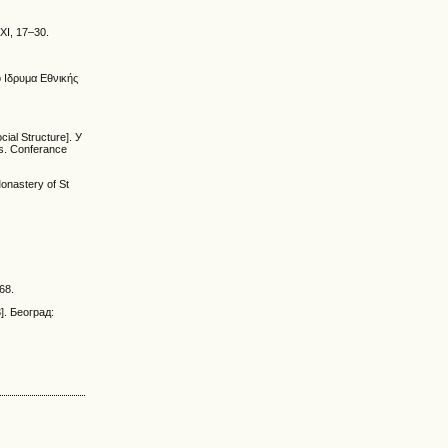
XI, 17–30.
ό Ιδρυμα Εθνικής
al Structure]. У
s. Conferance
nastery of St
68.
]. Београд: