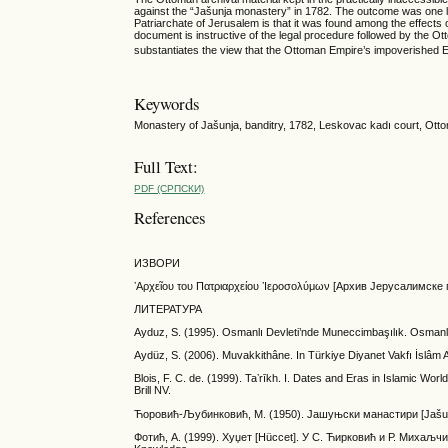
against the “Jašunja monastery” in 1782. The outcome was one l
Patriarchate of Jerusalem is that it was found among the effects 
document is instructive of the legal procedure followed by the O
substantiates the view that the Ottoman Empire’s impoverished E
Keywords
Monastery of Jašunja, banditry, 1782, Leskovac kadı court, Ott
Full Text:
PDF (CРПСКИ)
References
ИЗВОРИ
ʼΑρχεῖου του Πατριαρχείου ʽΙεροσολύμων [Архив Јерусалимске па
ЛИТЕРАТУРА
Ayduz, S. (1995). Osmanlı Devleti’nde Muneccimbaşılık. Osmanlı 
Aydüz, S. (2006). Muvakkithâne. In Türkiye Diyanet Vakfı İslâm
Blois, F. C. de. (1999). Taʼrīkh. I. Dates and Eras in Islamic Worl
Brill NV.
Ћоровић-Љубинковић, М. (1950). Јашуњски манастири [Jašunj
Фотић, А. (1999). Хуџет [Hüccet]. У С. Ћирковић и Р. Михаљчи