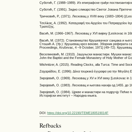
Суботић, Г. (1988–1989). Из епиграфске грађе поствизантијск
Суботић, Г. (1991). Зидно сликарство Светог Јована Претече у 
Тричковић, Р., (1971). Лесковац у XVIII веку (1683–1804) [(Le
Τσελίκας, Α. (1992). Καταγραφή του Αρχείου του Πατριαρχείου Ι
Τραπέζης.
Васић, М. (1966–1967). Лесковац у XVI вијеку [Leskovac in 1
Васић, М. (1972). Становништво Крушевачког санџака и његова 
Стошић А. (Ур.): Крушевац кроз векове. Зборник реферата са 
Proceedings, Kruševac, 4 –9 October, 1971] (49–72). Крушевац
Веселиновић, М. (1910). Јашуњски манастири. Мушки манасти
John the Baptist and the Female Monastery of Holy Mother of
Wishnitzer, A. (2015). Reading Clocks, alla Turca: Time and Soc
Ζαχαριάδου, Ε. (1996). Δέκα τουρκικά έγγραφα για την Μεγάλη 
Зиројевић, О. (1969). Лесковац у XV и XVI веку [Leskovac in 1
Зиројевић, О. (1983). Лесковац и његова нахија од 1455. до 16
Зиројевић, О. (1984). Цркве и манастири на подручју Пећке пат
Историјски институт – Народна књига.
DOI:
https://doi.org/10.22190/TEME180519014F
Refbacks