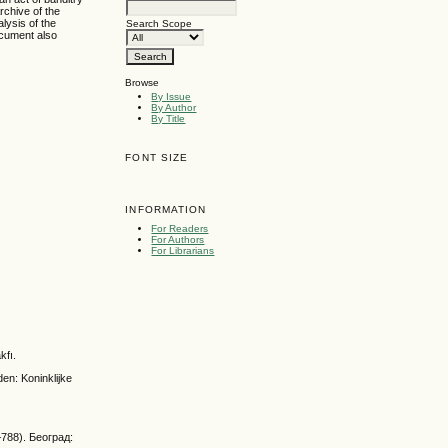
rchive of the
lysis of the
Search Scope
ocument also
Browse
By Issue
By Author
By Title
FONT SIZE
INFORMATION
For Readers
For Authors
For Librarians
kfı.
den: Koninklijke
–788). Београд: