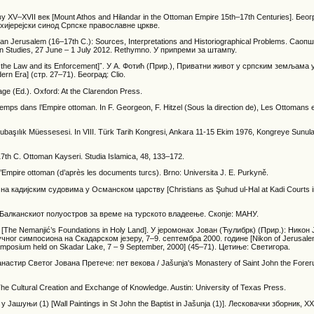
XV–XVII век [Mount Athos and Hilandar in the Ottoman Empire 15th–17th Centuries]. Беог
ијерејски синод Српске православне цркве.
man Jerusalem (16–17th C.): Sources, Interpretations and Historiographical Problems. Сао
Studies, 27 June – 1 July 2012. Rethymno. У припреми за штампу.
the Law and its Enforcement]ˮ. У А. Фотић (Прир.), Приватни живот у српским земљама 
ern Era] (стр. 27–71). Београд: Clio.
age (Ed.). Oxford: At the Clarendon Press.
e temps dans l’Empire ottoman. In F. Georgeon, F. Hitzel (Sous la direction de), Les Ottomans 
e Subaşılık Müessesesi. In VIII. Türk Tarih Kongresi, Ankara 11-15 Ekim 1976, Kongreye Sunulan
17th C. Ottoman Kayseri. Studia Islamica, 48, 133–172.
 l’Empire ottoman (d’après les documents turcs). Brno: Universita J. E. Purkyně.
на кадијским судовима у Османском царству [Christians as Şuhud ul-Hal at Kadi Courts 
а Балканскиот полуостров за време на турското владеење. Скопје: МАНУ.
he Nemanjić’s Foundations in Holy Land]. У јеромонах Јован (Ћулибрк) (Прир.): Никон
чног симпосиона на Скадарском језеру, 7–9. септембра 2000. године [Nikon of Jerusalem
l Simposium held on Skadar Lake, 7 – 9 September, 2000] (45–71). Цетиње: Светигора.
настир Светог Јована Претече: пет векова / Јašunja's Monastery of Saint John the Foreru
 Cultural Creation and Exchange of Knowledge. Austin: University of Texas Press.
ашуњи (1) [Wall Paintings in St John the Baptist in Jašunja (1)]. Лесковачки зборник, XX