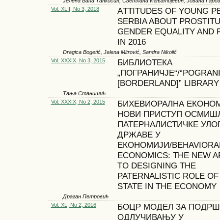
Јелена Вапа Танкосић, Светлана Игњатијевић, Јована Гард
Vol. XLII, No 3, 2018
АTTITUDES OF YOUNG PE
SERBIA ABOUT PROSTITU
GENDER EQUALITY AND 
IN 2016
Dragica Bogetić, Jelena Mitrović, Sandra Nikolić
Vol. XXXIX, No 3, 2015
БИБЛИОТЕКА
„ПОГРАНИЧЈЕ“/“POGRAN
[BORDERLAND]” LIBRARY
Тања Станишић
Vol. XXXIX, No 2, 2015
БИХЕВИОРАЛНА ЕКОНОМ
НОВИ ПРИСТУП ОСМИ
ПАТЕРНАЛИСТИЧКЕ УЛО
ДРЖАВЕ У
ЕКОНОМИЈИ/BEHAVIORA
ECONOMICS: THE NEW 
TO DESIGNING THE
PATERNALISTIC ROLE OF
STATE IN THE ECONOMY
Драган Петровић
Vol. XL, No 2, 2016
БОЦР МОДЕЛ ЗА ПОДРШ
ОДЛУЧИВАЊУ У