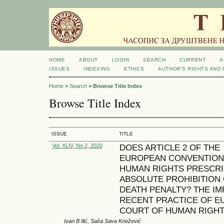
HOME
ABOUT
LOGIN
SEARCH
CURRENT
A
ISSUES
INDEXING
ETHICS
AUTHOR'S RIGHTS AND
Home
>
Search
>
Browse Title Index
Browse Title Index
ISSUE
TITLE
Vol. XLIV, No 2, 2020
DOES ARTICLE 2 OF THE
EUROPEAN CONVENTION
HUMAN RIGHTS PRESCRI
ABSOLUTE PROHIBITION 
DEATH PENALTY? THE IM
RECENT PRACTICE OF 
COURT OF HUMAN RIGH
Ivan B Ilić, Saša Sava Knežević