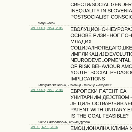
СВЕСТИ/SOCIAL GENDER
INEQUALITY IN SLOVENI
POSTSOCIALIST CONSC
Маца Јоган
Vol. XXXIX, No 4, 2015
ЕВОЛУЦИОНО-НЕУРОРА
ОСНОВЕ РИЗИЧНОГ ПО
МЛАДИХ:
СОЦИЈАЛНОПЕДАГОШК
ИМПЛИКАЦИЈЕ/EVOLUTI
NEURODEVELOPMENTAL 
OF RISK BEHAVIOUR AM
YOUTH: SOCIAL-PEDAGO
IMPLICATIONS
Стефан Нинковић, Тихомир Тихомир Лазаревић
Vol. XXXIX, No 2, 2015
ЕВРОПСКИ ПАТЕНТ СА
УНИТАРНИМ ДЕЈСТВОМ –
ЈЕ ЦИЉ ОСТВАРЉИВ?/
PATENT WITH UNITARY E
IS THE GOAL FEASIBLE?
Сања Радовановић, Атила Дудаш
Vol. XL, No 1, 2016
ЕМОЦИОНАЛНА КЛИМА 