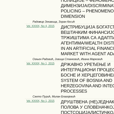
ПОЛИЦИЈЕ – ФЕНОМЕН
ДИМЕНЗИЈА/DISCRIMINAT
POLICING – PHENOMENO
DIMENSION
Радомир Зекавица, Зоран Кесић
Vol. XXXIX, No 4, 2015
ДИСТРИБУЦИЈА БОГАТС
ВЕШТАЧКИМ ФИНАНСИЈ
ТРЖИШТИМА СА АДАПТ
АГЕНТИМА/WEALTH DIST
IN AN ARTIFICIAL FINANC
MARKET WITH AGENT AD
Огњен Радовић, Јовица Станковић, Ивана Марковић
Vol. XXXIX, No 1, 2015
ДРЖАВНО УРЕЂЕЊЕ И
ИНТЕГРАЦИОНИ ПРОЦЕ
БОСНЕ И ХЕРЦЕГОВИНЕ/
SYSTEM OF BOSNIA AND
HERZEGOVINA AND INTE
PROCESSES
Свето Пурић, Милан Благојевић
Vol. XXXIX, No 1, 2015
ДРУШТВЕНА (НЕ)ЈЕДНА
ПОЛОВА У СЛОВЕНАЧКО
ПОСТСОЦИЈАЛИСТИЧКО