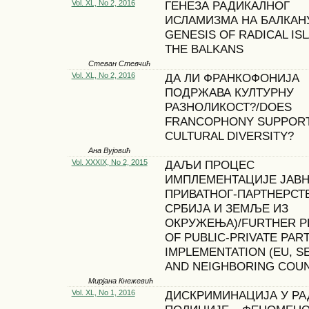
Vol. XL, No 2, 2016
ГЕНЕЗА РАДИКАЛНОГ
ИСЛАМИЗМА НА БАЛКАН
GENESIS OF RADICAL ISL
THE BALKANS
Стеван Стевчић
Vol. XL, No 2, 2016
ДА ЛИ ФРАНКОФОНИЈА
ПОДРЖАВА КУЛТУРНУ
РАЗНОЛИКОСТ?/DOES
FRANCOPHONY SUPPOR
CULTURAL DIVERSITY?
Ана Вујовић
Vol. XXXIX, No 2, 2015
ДАЉИ ПРОЦЕС
ИМПЛЕМЕНТАЦИЈЕ ЈАВ
ПРИВАТНОГ-ПАРТНЕРСТВ
СРБИЈА И ЗЕМЉЕ ИЗ
ОКРУЖЕЊА)/FURTHER 
OF PUBLIC-PRIVATE PAR
IMPLEMENTATION (EU, S
AND NEIGHBORING COUN
Мирјана Кнежевић
Vol. XL, No 1, 2016
ДИСКРИМИНАЦИЈА У РА