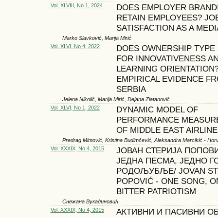
Vol. XLVIII, No 1, 2024
DOES EMPLOYER BRAND
RETAIN EMPLOYEES? JO
SATISFACTION AS A MED
Marko Slavković, Marija Mirić
Vol. XLVI, No 4, 2022
DOES OWNERSHIP TYPE
FOR INNOVATIVENESS A
LEARNING ORIENTATION
EMPIRICAL EVIDENCE F
SERBIA
Jelena Nikolić, Marija Mirić, Dejana Zlatanović
Vol. XLVI, No 1, 2022
DYNAMIC MODEL OF
PERFORMANCE MEASUR
OF MIDDLE EAST AIRLIN
Predrag Mimović, Kristina Budimčević, Aleksandra Marcikić - Hor
Vol. XXXIX, No 4, 2015
ЈОВАН СТЕРИЈА ПОПОВ
ЈЕДНА ПЕСМА, ЈЕДНО Г
РОДОЉУБЉЕ/ JOVAN ST
POPOVIĆ - ONE SONG, O
BITTER PATRIOTISM
Снежана Вукадиновић
Vol. XXXIX, No 4, 2015
АКТИВНИ И ПАСИВНИ О