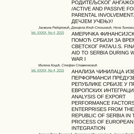
РОДИТЕЉСКОГ АНГАЖ
/ACTIVE AND PASSIVE F
PARENTAL INVOLVEMENT
ДЕЧЈЕМ УЧЕЊУ/
Јасмина Радојловић, Данијела Илић-Стошовић, Нела Ђонови
Vol. XXXIX, No 4, 2015
АМЕРИЧКА ФИНАНСИЈС
ПОМОЋ СРБИЈИ ЗА ВРЕ
СВЕТСКОГ РАТА/U.S. FIN
AID TO SERBIA DURING 
WAR I
Милена Коцић, Стефан Стаменковић
Vol. XXXIX, No 4, 2015
АНАЛИЗА ЧИНИЛАЦА ИЗ
ПЕРФОРМАНСИ ПРЕДУЗ
РЕПУБЛИКЕ СРБИЈЕ У 
ЕВРОПСКИХ ИНТЕГРАЦИ
ANALYSIS OF EXPORT
PERFORMANCE FACTORS
ENTERPRISES FROM THE
REPUBLIC OF SERBIA IN 
PROCESS OF EUROPEAN
INTEGRATION