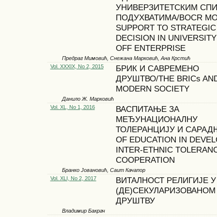
УНИВЕРЗИТЕТСКИМ СП
ПОДУХВАТИМА/BOCR MO
SUPPORT TO STRATEGIC
DECISION IN UNIVERSITY
OFF ENTERPRISE
Предраг Мимовић, Снежана Марковић, Ана Крстић
Vol. XXXIX, No 2, 2015
БРИК И САВРЕМЕНО
ДРУШТВО/THE BRICs AN
MODERN SOCIETY
Данило Ж. Марковић
Vol. XL, No 1, 2016
ВАСПИТАЊЕ ЗА
МЕЂУНАЦИОНАЛНУ
ТОЛЕРАНЦИЈУ И САРАД
OF EDUCATION IN DEVE
INTER-ETHNIC TOLERAN
COOPERATION
Бранко Јовановић, Саит Качапор
Vol. XLI, No 2, 2017
ВИТАЛНОСТ РЕЛИГИЈЕ У
(ДЕ)СЕКУЛАРИЗОВАНОМ
ДРУШТВУ
Владимир Бакрач